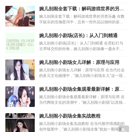
一部名为《婉儿别闹：小剧场》的作品凭借其独特的魅力，俘获了无数
观众的心。这…
婉儿别闹全套下载：解码游戏世界的另类
乐趣
婉儿别闹全套下载：解码游戏世界的另类乐趣 在数
字娱乐的浩瀚星河中，总有一些作品以独特的姿态
划出异样的轨迹。《婉儿别闹》作为一款现象级互
动游戏，正以其颠覆性的叙事方式和充满想象力的
婉儿别闹小剧场(店长)：从入门到精通
玩法设计，在玩家群体中…
婉儿别闹小剧场(店长)：从入门到精通 在霓虹灯与
古早味交织的街角，婉儿别闹小剧场像一盏永不熄
灭的灯笼，用戏剧的温度照亮城市缝隙里的故事。
作为这家沉浸式剧场的店长，我常在后台望着镜中
婉儿别闹小剧场女儿详解：原理与应用
那个扎着丸子头、总爱…
婉儿别闹小剧场女儿详解：原理与应用 在当代社会
的多元文化碰撞中，"婉儿别闹小剧场女儿"这一现象
正以独特的姿态悄然演变。当网络时代的虚拟身份
与现实社交产生交集，当传统家庭伦理遇见现代传
婉儿别闹小剧场全集观看最新详解：原理
播媒介，这个看似随…
与应用
婉儿别闹小剧场全集观看最新详解：原理与应用 在
当代网络文化的浪潮中，"婉儿别闹小剧场"以其独特
的叙事风格和犀利的讽刺手法，悄然成为观众热议
的焦点。这部以"婉儿"为主角的系列短剧，自上线以
婉儿别闹小剧场全集实战教程
来便以碎片化的…
婉儿别闹小剧场全集实战教程 在当代都市情感剧的
创作版图中，"婉儿别闹小剧场全集"犹如一颗璀璨的