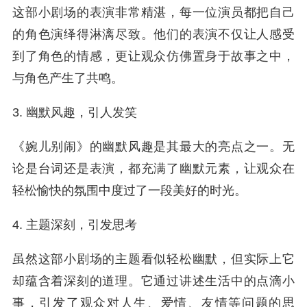
这部小剧场的表演非常精湛，每一位演员都把自己
的角色演绎得淋漓尽致。他们的表演不仅让人感受
到了角色的情感，更让观众仿佛置身于故事之中，
与角色产生了共鸣。
3. 幽默风趣，引人发笑
《婉儿别闹》的幽默风趣是其最大的亮点之一。无
论是台词还是表演，都充满了幽默元素，让观众在
轻松愉快的氛围中度过了一段美好的时光。
4. 主题深刻，引发思考
虽然这部小剧场的主题看似轻松幽默，但实际上它
却蕴含着深刻的道理。它通过讲述生活中的点滴小
事，引发了观众对人生、爱情、友情等问题的思