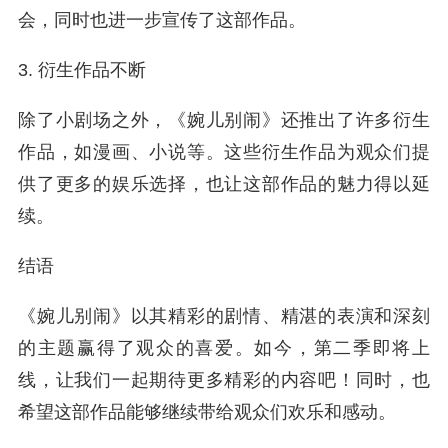
会，同时也进一步宣传了这部作品。
3. 衍生作品不断
除了小剧场之外，《婉儿别闹》还推出了许多衍生
作品，如漫画、小说等。这些衍生作品为观众们提
供了更多的娱乐选择，也让这部作品的魅力得以延
续。
结语
《婉儿别闹》以其精彩的剧情、精湛的表演和深刻
的主题赢得了观众的喜爱。如今，第二季即将上
线，让我们一起期待更多精彩的内容吧！同时，也
希望这部作品能够继续带给观众们欢乐和感动。