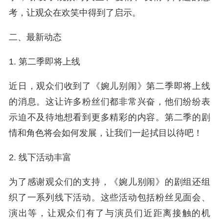
考，让观众在欢笑中得到了启示。
二、最新动态
1. 第二季即将上线
近日，观众们收到了《婉儿别闹》第二季即将上线
的消息。这让许多粉丝们都非常兴奋，他们纷纷表
示迫不及待地想看到更多精彩的内容。第二季的剧
情和角色将会如何发展，让我们一起拭目以待吧！
2. 线下活动丰富
为了感谢观众们的支持，《婉儿别闹》的剧组还组
织了一系列线下活动。这些活动包括粉丝见面会、
演出等，让观众们有了与演员们近距离接触的机