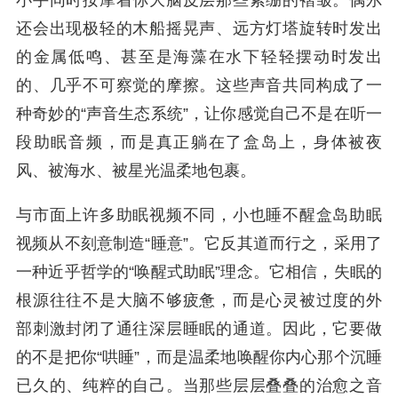
小手同时按摩着你大脑皮层那些紧绷的褶皱。偶尔
还会出现极轻的木船摇晃声、远方灯塔旋转时发出
的金属低鸣、甚至是海藻在水下轻轻摆动时发出
的、几乎不可察觉的摩擦。这些声音共同构成了一
种奇妙的“声音生态系统”，让你感觉自己不是在听一
段助眠音频，而是真正躺在了盒岛上，身体被夜
风、被海水、被星光温柔地包裹。
与市面上许多助眠视频不同，小也睡不醒盒岛助眠
视频从不刻意制造“睡意”。它反其道而行之，采用了
一种近乎哲学的“唤醒式助眠”理念。它相信，失眠的
根源往往不是大脑不够疲惫，而是心灵被过度的外
部刺激封闭了通往深层睡眠的通道。因此，它要做
的不是把你“哄睡”，而是温柔地唤醒你内心那个沉睡
已久的、纯粹的自己。当那些层层叠叠的治愈之音