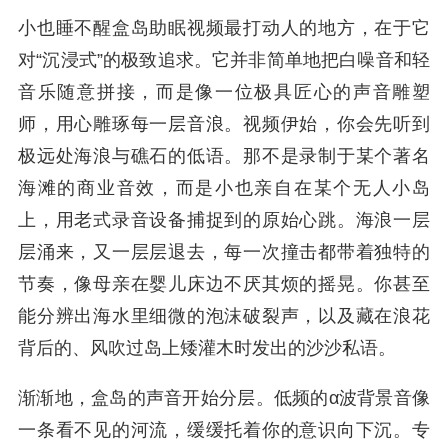
小也睡不醒盒岛助眠视频最打动人的地方，在于它
对“沉浸式”的极致追求。它并非简单地把白噪音和轻
音乐随意拼接，而是像一位极具匠心的声音雕塑
师，用心雕琢每一层音浪。视频伊始，你会先听到
极远处海浪与礁石的低语。那不是录制于某个著名
海滩的商业音效，而是小也亲自在某个无人小岛
上，用老式录音设备捕捉到的原始心跳。海浪一层
层涌来，又一层层退去，每一次撞击都带着独特的
节奏，像母亲在婴儿床边不厌其烦的摇晃。你甚至
能分辨出海水里细微的泡沫破裂声，以及藏在浪花
背后的、风吹过岛上矮灌木时发出的沙沙私语。
渐渐地，盒岛的声音开始分层。低频的α波背景音像
一条看不见的河流，缓缓托着你的意识向下沉。专