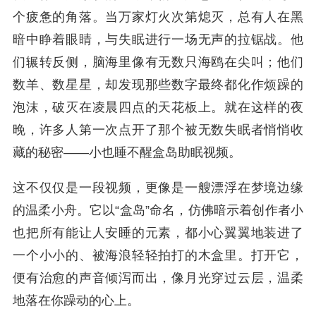
个疲惫的角落。当万家灯火次第熄灭，总有人在黑
暗中睁着眼睛，与失眠进行一场无声的拉锯战。他
们辗转反侧，脑海里像有无数只海鸥在尖叫；他们
数羊、数星星，却发现那些数字最终都化作烦躁的
泡沫，破灭在凌晨四点的天花板上。就在这样的夜
晚，许多人第一次点开了那个被无数失眠者悄悄收
藏的秘密——小也睡不醒盒岛助眠视频。
这不仅仅是一段视频，更像是一艘漂浮在梦境边缘
的温柔小舟。它以“盒岛”命名，仿佛暗示着创作者小
也把所有能让人安睡的元素，都小心翼翼地装进了
一个小小的、被海浪轻轻拍打的木盒里。打开它，
便有治愈的声音倾泻而出，像月光穿过云层，温柔
地落在你躁动的心上。