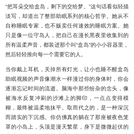
“把耳朵交给盒岛，剩下的交给梦。”这句话看似轻描
淡写，却道出了整部助眠系列的核心哲学。她从不
自称睡眠专家，也不贩卖任何速效的睡眠方案。她
只是像一位守岛人，把自己在漫长黑夜里收集到的
所有温柔声音，都装进那个叫“盒岛”的小小容器里，
然后轻轻推向每一个需要它的人。
当你戴上耳机，关掉所有灯光，让小也睡不醒盒岛
助眠视频的声音像潮水一样漫过你的身体时，你会
逐渐忘记时间的流逝。脑海中那些纷杂的念头，像
被海水反复冲刷的沙滩上的脚印，一点点变得模
糊，最终被温柔地抹平。取而代之的，是一种深沉
而踏实的下沉感。你仿佛真的躺在了那座被夜色笼
罩的小岛上，头顶是漫天繁星，身下是微微起伏的