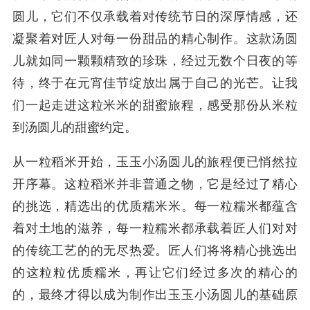
圆儿，它们不仅承载着对传统节日的深厚情感，还
凝聚着对匠人对每一份甜品的精心制作。这款汤圆
儿就如同一颗颗精致的珍珠，经过无数个日夜的等
待，终于在元宵佳节绽放出属于自己的光芒。让我
们一起走进这粒米米的甜蜜旅程，感受那份从米粒
到汤圆儿的甜蜜约定。
从一粒稻米开始，玉玉小汤圆儿的旅程便已悄然拉
开序幕。这粒稻米并非普通之物，它是经过了精心
的挑选，精选出的优质糯米米。每一粒糯米都蕴含
着对土地的滋养，每一粒糯米都承载着匠人们对对
的传统工艺的的无尽热爱。匠人们将将精心挑选出
的这粒粒优质糯米，再让它们经过多次的精心的
的，最终才得以成为制作出玉玉小汤圆儿的基础原