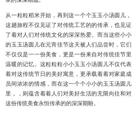
承的深深期愿。
从一粒粒稻米开始，再到这一个个玉玉小汤圆儿，
这趟旅程不仅见证了对传统工艺的的传承，也见证
了着对人们对传统文化的深深热爱。而当这些小小
的玉玉汤圆儿在元宵佳节这天被人们品尝时，它们
不仅仅是一一份美食，更是一份来自对传统佳节里
温暖的记忆。这粒粒粒小小玉玉小汤圆儿不仅代表
着对这传统节日的美好寓意，更承载着着对家庭成
员间浓浓的情感，而在这一个个小小的玉玉汤圆儿
里，，则蕴含着着人们对美好生活的无限向往和对
这份传统美食永恒传承的的深深期盼。