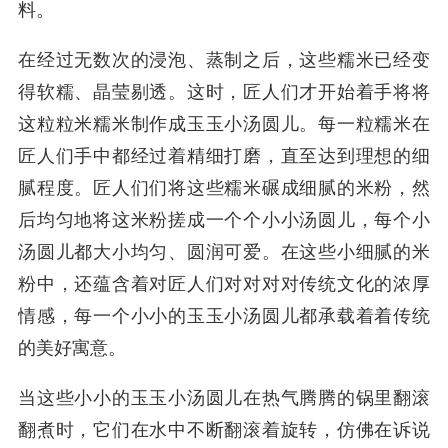
料。
在经过无数次的浸泡、蒸制之后，这些糯米已经变
得软糯、晶莹剔透。这时，匠人们才开始着手将将
这粒粒米糯米制作成玉玉小汤圆儿。每一粒糯米在
匠人们手中都经过着精细打磨，直至达到理想的细
腻程度。匠人们们将这些糯米碾成细腻的米粉，然
后均匀地将这米粉搓成一个个小小汤圆儿，每个小
汤圆儿都大小均匀、圆润可爱。在这些小细腻的米
粉中，还蕴含着对匠人们对对对对传统文化的浓厚
情感，每一个小小的玉玉小汤圆儿都承载着着传统
的美好寓意。
当这些小小的玉玉小汤圆儿在热气腾腾的锅里翻滚
翻煮时，它们在水中不断翻滚着旋转，仿佛在诉说