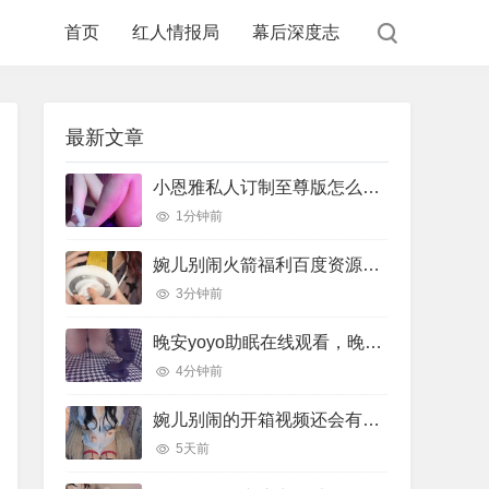
首页
红人情报局
幕后深度志
最新文章
小恩雅私人订制至尊版怎么样，小恩雅在哪里直播
1分钟前
婉儿别闹火箭福利百度资源，婉儿别闹火箭收费视频在线
3分钟前
晚安yoyo助眠在线观看，晚安助眠音乐
4分钟前
婉儿别闹的开箱视频还会有吗，婉儿别闹开箱视频在线
5天前