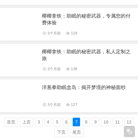
椰椰拿铁：助眠的秘密武器，专属您的付
费体验
3个月前
129
椰椰拿铁：助眠的秘密武器，私人定制之
旅
3个月前
138
洋葱拳助眠盒岛：揭开梦境的神秘面纱
3个月前
127
首页
上页
3
4
5
6
7
8
9
10
11
12
下页
尾页