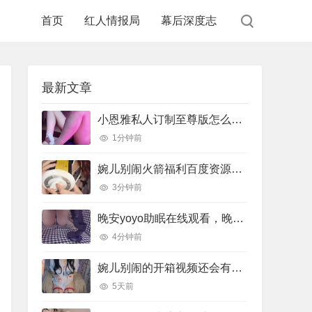
首页
红人情报局
幕后深度志
最新文章
小恩雅私人订制至尊版怎么样，小恩雅在哪里直播
1分钟前
婉儿别闹火箭福利百度资源，婉儿别闹火箭收费视频在线
3分钟前
晚安yoyo助眠在线观看，晚安助眠音乐
4分钟前
婉儿别闹的开箱视频还会有吗，婉儿别闹开箱视频在线
5天前