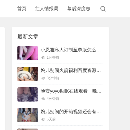
首页
红人情报局
幕后深度志
最新文章
小恩雅私人订制至尊版怎么样，小恩雅在哪里直播
1分钟前
婉儿别闹火箭福利百度资源，婉儿别闹火箭收费视频在线
3分钟前
晚安yoyo助眠在线观看，晚安助眠音乐
4分钟前
婉儿别闹的开箱视频还会有吗，婉儿别闹开箱视频在线
5天前