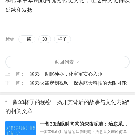
和传承中华民族的优秀传统文化，让这种文化得以
延续和发扬。
标签:
一酱
33
杯子
返回列表
上一篇：
一酱33：助眠神器，让宝宝安心入睡
下一篇：
一酱33火箭定制视频：探索航天科技的无限可能
“一酱33杯子的秘密：揭开其背后的故事与文化内涵”
的相关文章
一酱33助眠叫爸爸的深夜呢喃：治愈系女
声如何唤醒你的父性温柔
一酱33助眠叫爸爸的深夜呢喃：治愈系女声如何唤