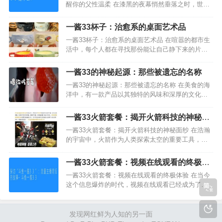
醒你的父性温柔 在漆黑的夜幕悄然垂落之时，世界
仿佛只剩下一盏微弱的台灯与耳机里那缕若有若无
的呼吸。一酱33的声音，便是在这样的深夜里，化
一酱33杯子：治愈系的桌面艺术品
作最柔软的呢喃，轻…
一酱33杯子：治愈系的桌面艺术品 在喧嚣的都市生
活中，每个人都在寻找那份能让自己静下来的片
刻。一酱33杯子，就像一束温暖的光，照亮了桌面
的一角，为忙碌的日常带来一抹治愈的色彩。这不
一酱33的神秘起源：那些被遗忘的名称
仅仅是一件实用性极强…
一酱33的神秘起源：那些被遗忘的名称 在美食的海
洋中，有一款产品以其独特的风味和深厚的文化底
蕴而备受瞩目，它就是一酱33。然而，关于它的起
源，却隐藏着许多神秘的面纱，那些被遗忘的名称
一酱33火箭套餐：揭开火箭科技的神秘面
成为了人们探索的焦…
纱
一酱33火箭套餐：揭开火箭科技的神秘面纱 在浩瀚
的宇宙中，火箭作为人类探索太空的重要工具，扮
演着至关重要的角色。火箭技术的进步不仅推动了
人类对未知领域的探索，也为人类的文明发展提供
一酱33火箭套餐：视频在线观看的终极体
了强大的动力。而“一…
验
一酱33火箭套餐：视频在线观看的终极体验 在当今
这个信息爆炸的时代，视频在线观看已经成为了人
们获取娱乐和知识的主要方式之一。为了满足广大
观众的需求，一酱33火箭套餐应运而生，它为广大
用户提供了卓越的视…
发现网红鲜为人知的另一面