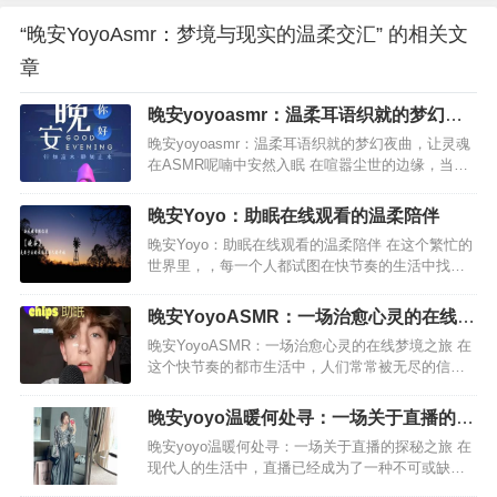
“晚安YoyoAsmr：梦境与现实的温柔交汇” 的相关文
章
晚安yoyoasmr：温柔耳语织就的梦幻夜
曲，让灵魂在ASMR呢喃中安然入眠
晚安yoyoasmr：温柔耳语织就的梦幻夜曲，让灵魂
在ASMR呢喃中安然入眠 在喧嚣尘世的边缘，当夜
色如墨般悄然铺展，疲惫的灵魂总在寻找一处温柔
的港湾。晚安yoyoasmr，便是那抹穿透黑暗的月
晚安Yoyo：助眠在线观看的温柔陪伴
光，以…
晚安Yoyo：助眠在线观看的温柔陪伴 在这个繁忙的
世界里，，每一个人都试图在快节奏的生活中找到
一片属于自己的宁静之地。每当夜幕降临，，当城
市的灯火渐次暗淡，，许多人选择通过在线观看的
晚安YoyoASMR：一场治愈心灵的在线梦
方式寻找那一份独特…
境之旅
晚安YoyoASMR：一场治愈心灵的在线梦境之旅 在
这个快节奏的都市生活中，人们常常被无尽的信息
流和生活的压力所困扰。为了寻找一份内心的安
宁，YoyoASMR成为了不少人的精神寄托。随着时
晚安yoyo温暖何处寻：一场关于直播的探
间的推移，Y…
秘之旅
晚安yoyo温暖何处寻：一场关于直播的探秘之旅 在
现代人的生活中，直播已经成为了一种不可或缺的
娱乐方式，每晚十点，总有一段温柔的声音伴随着