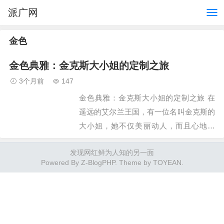
派广网
金色
金色典雅：金克斯大小姐的定制之旅
3个月前
147
金色典雅：金克斯大小姐的定制之旅 在
遥远的艾尔兰王国，有一位名叫金克斯的
大小姐，她不仅美丽动人，而且心地善
良，深受人们的喜爱。金克斯小姐对时尚
发现网红鲜为人知的另一面
有着独特的品味，她梦想着拥有一套独一
Powered By
Z-BlogPHP
. Theme by
TOYEAN
.
无二的、能够展现她高贵…