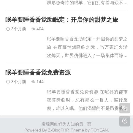
群形态奇特的眠羊，它们拥有着与众不同
的生活习惯——在夜晚，它们会沉沉地
眠羊要睡香香觉助眠定：开启你的甜梦之旅
睡，而当夜色渐深，它们便进入了一个充
满奇思妙想的梦境之中。…
3个月前
404
眠羊要睡香香觉助眠定：开启你的甜梦之
旅 在夜幕悄然降临之际，当万家灯火渐
次熄灭，世界仿佛进入了一场集体而静默
的仪式。然而，对于许多都市灵魂而言，
眠羊要睡香香觉免费资源
这仪式却常常化作一场无形的煎熬。思绪
如藤蔓般缠绕，身体虽…
3个月前
144
眠羊要睡香香觉免费资源 在喧嚣的都市
夜幕降临时，总有那么一群人，辗转反
侧，难以入眠。他们渴望的不是昂贵的助
眠仪器，也不是化学成分复杂的药片，而
发现网红鲜为人知的另一面
是一份纯粹、温柔、能直达灵魂深处的安
Powered By
Z-BlogPHP
. Theme by
TOYEAN
.