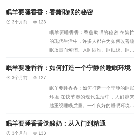
休息。然而，繁忙的工作和生活的压力往
眠羊要睡香香：香薰助眠的秘密
往让许多人难以入睡，甚至导致睡眠质量
下降。为了帮助大家更…
3个月前
123
眠羊要睡香香：香薰助眠的秘密 在繁忙
的现代生活中，许多人都在为如何改善睡
眠质量而烦恼。入睡困难、睡眠浅、睡眠
中断等问题已经成为困扰着无数人的难
眠羊要睡香香：如何打造一个宁静的睡眠环境
题。然而，有一种简单而有效的方法可以
帮助我们解决这些问题，…
3个月前
127
眠羊要睡香香：如何打造一个宁静的睡眠
环境 在快节奏的现代生活中，人们越来
越重视睡眠质量。一个良好的睡眠环境对
于身心健康至关重要。本文将探讨如何打
眠羊要睡香香觉酸奶：从入门到精通
造一个宁静的睡眠环境，帮助眠羊们享受
香香的睡眠。 首先，…
3个月前
133