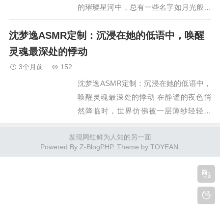
的璀璨星河中，总有一些名字如月光般柔
和却持久地照亮一方天地。沈梦逸便是其
沈梦逸ASMR定制：沉浸在她的低语中，唤醒
中之一。她不像某些流量明星那般张扬喧
嚣，也不似老牌艺人那…
灵魂最深处的悸动
3个月前
152
沈梦逸ASMR定制：沉浸在她的低语中，
唤醒灵魂最深处的悸动 在静谧的夜色悄
然降临时，世界仿佛被一层薄纱轻轻笼
罩，所有喧嚣都退至遥远的天际。此时，
发现网红鲜为人知的另一面
一缕低柔的声音如春风拂过柳梢，带着丝
Powered By
Z-BlogPHP
. Theme by
TOYEAN
.
丝缕缕的暖意，缓缓渗…