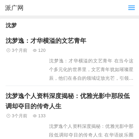
派广网
沈梦
沈梦逸：才华横溢的文艺青年
3个月前
120
沈梦逸：才华横溢的文艺青年 在当今这
个多元化的世界里，文艺青年犹如璀璨星
辰，他们在各自的领域绽放光芒，引领着
潮流。沈梦逸便是其中一位才华横溢的代
沈梦逸个人资料深度揭秘：优雅光影中那段低
表，她的才华不仅体现在音乐创作上，还
延伸到了舞蹈、绘画和…
调却夺目的传奇人生
3个月前
133
沈梦逸个人资料深度揭秘：优雅光影中那
段低调却夺目的传奇人生 在华语娱乐圈