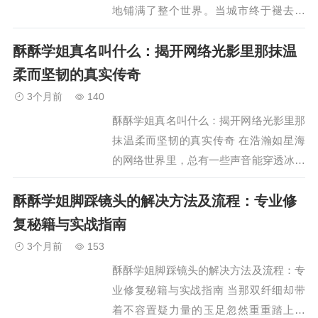
地铺满了整个世界。当城市终于褪去喧
嚣，只剩下窗外偶尔掠过的车灯如流星般
酥酥学姐真名叫什么：揭开网络光影里那抹温
划过，许多人却仍旧在床上辗转反侧。心
跳声在耳膜里放大成鼓点…
柔而坚韧的真实传奇
3个月前
140
酥酥学姐真名叫什么：揭开网络光影里那
抹温柔而坚韧的真实传奇 在浩瀚如星海
的网络世界里，总有一些声音能穿透冰冷
的屏幕，抵达人心最柔软的角落。酥酥学
酥酥学姐脚踩镜头的解决方法及流程：专业修
姐便是其中之一。她以清澈如泉的语调、
细腻入微的共情能力和…
复秘籍与实战指南
3个月前
153
酥酥学姐脚踩镜头的解决方法及流程：专
业修复秘籍与实战指南 当那双纤细却带
着不容置疑力量的玉足忽然重重踏上镜