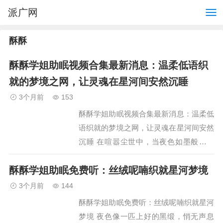
派广网
酥酥
酥酥学姐助眠视频合集最新消息：温柔低语织
就的梦境之网，让灵魂在星河间安然沉睡
3个月前
153
酥酥学姐助眠视频合集最新消息：温柔低
语织就的梦境之网，让灵魂在星河间安然
沉睡 在喧嚣尘世中，当夜色如墨般铺展
开来，许多疲惫的灵魂仍被失眠的荆棘紧
酥酥学姐助眠免费听：丝绒呢喃织就星河梦境
紧缠绕。而就在这静谧的时刻，酥酥学姐
助眠视频合集的最新消…
3个月前
144
酥酥学姐助眠免费听：丝绒呢喃织就星河
梦境 夜色像一匹上好的黑缎，悄无声息