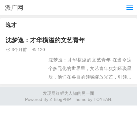
派广网
逸才
沈梦逸：才华横溢的文艺青年
3个月前
120
沈梦逸：才华横溢的文艺青年 在当今这
个多元化的世界里，文艺青年犹如璀璨星
辰，他们在各自的领域绽放光芒，引领着
潮流。沈梦逸便是其中一位才华横溢的代
发现网红鲜为人知的另一面
表，她的才华不仅体现在音乐创作上，还
Powered By
Z-BlogPHP
. Theme by
TOYEAN
.
延伸到了舞蹈、绘画和…