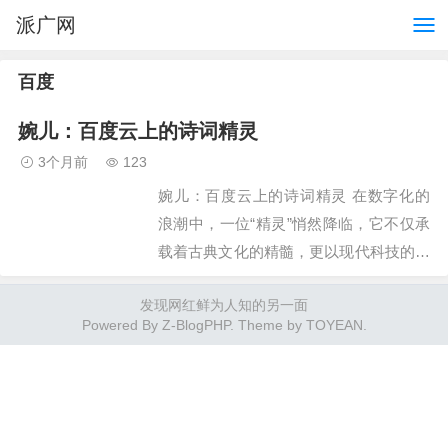
派广网
百度
婉儿：百度云上的诗词精灵
3个月前
123
婉儿：百度云上的诗词精灵 在数字化的
浪潮中，一位“精灵”悄然降临，它不仅承
载着古典文化的精髓，更以现代科技的力
量，唤醒了古诗词的新生。这位“精灵”便
发现网红鲜为人知的另一面
是百度云上的的“婉儿”。婉儿，一个拥有
Powered By
Z-BlogPHP
. Theme by
TOYEAN
.
诗意的名字，它…