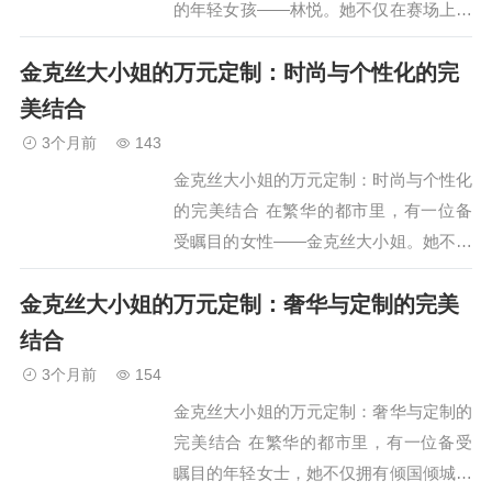
的年轻女孩——林悦。她不仅在赛场上叱
咤风云，赢得了无数荣誉，更因独特的个
金克丝大小姐的万元定制：时尚与个性化的完
性和时尚品味而深受粉丝们的喜爱。近
日，林悦决定尝试一项…
美结合
3个月前
143
金克丝大小姐的万元定制：时尚与个性化
的完美结合 在繁华的都市里，有一位备
受瞩目的女性——金克丝大小姐。她不仅
拥有令人羡慕的外貌和智慧，更以其独特
金克丝大小姐的万元定制：奢华与定制的完美
的品味和时尚感而著称。近日，她委托我
们为她打造一套独一无…
结合
3个月前
154
金克丝大小姐的万元定制：奢华与定制的
完美结合 在繁华的都市里，有一位备受
瞩目的年轻女士，她不仅拥有倾国倾城的