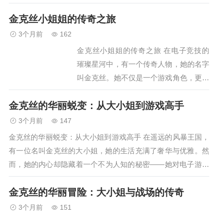
所有人都对她充满了敬仰和喜爱。然而，
金克丝小姐姐的传奇之旅
关于她的，还有一个鲜为人知的秘密——
她有一个属于自己的秘…
3个月前
162
金克丝小姐姐的传奇之旅 在电子竞技的
璀璨星河中，有一个传奇人物，她的名字
叫金克丝。她不仅是一个游戏角色，更是
一个象征着勇气、智慧和优雅的象征。她
金克丝的华丽蜕变：从大小姐到游戏高手
的故事，就像是一部激动人心的冒险小
说，充满了挑战、胜利和…
3个月前
147
金克丝的华丽蜕变：从大小姐到游戏高手 在遥远的风暴王国，
有一位名叫金克丝的大小姐，她的生活充满了奢华与优雅。然
而，她的内心却隐藏着一个不为人知的秘密——她对电子游戏
有着无比的热爱。从小，她就梦想着能够…
金克丝的华丽冒险：大小姐与战场的传奇
3个月前
151